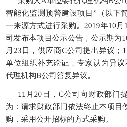
采购人
A
单位委托代理机构
B
公
智能化监测预警建设项目”（以下
一来源方式进行采购。
2019
年
10
月
司发布本项目公示公告，公示期为
1
月
23
日，供应商
C
公司提出异议；
1
单位组织补充论证，专家认为异议
代理机构
B
公司答复异议。
11
月
20
日，
C
公司向财政部门
为：请求财政部门依法终止本项目
购，采用公开招标的方式采购。