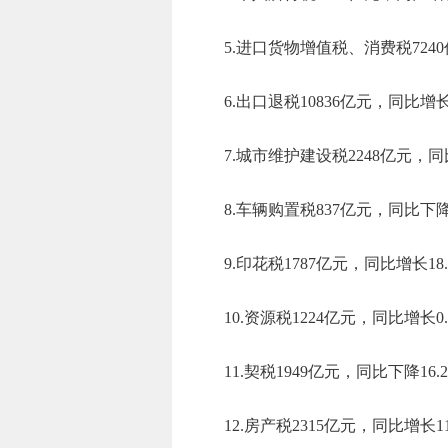
5.进口货物增值税、消费税
7240
6.出口退税
10836
亿元，
同比增
7.城市维护建设税
2248
亿元，
同
8.车辆购置税
837
亿元，
同比下
9.印花税
1787
亿元，
同比增长
18
10.资源税
1224
亿元，
同比增长
0
11.契税
1949
亿元，
同比
下降
16.2
12.
房产税
2315
亿元，
同比增长
1