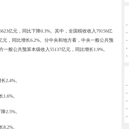
6623
亿元
，同比下降
0.3%
。其中，
全国
税收收入
79156
亿
亿元，
同比增长
6.2
%。
分中央和地方看，
中央一般公共预
方一般公共预算本级收入
55137
亿元，
同比增长
1.9
%
。
增长
2.4
%
。
长
1.6
%。
下降
2.5
%。
长
8.2
%。