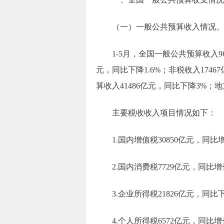
（一）一般公共预算收入情况
。
1-5月
，全国一般公共预算收入
9
元，
同比下降
1.6%
；非税收入
17467
算收入
41486
亿元，
同比下降
3
%；地
主要税收收入项目情况如下：
1.国内增值税
30850
亿元，
同比
2.国内消费税
7729
亿元，
同比增
3.企业所得税
21826
亿元，
同比
4.个人所得税
6572
亿元，
同比增