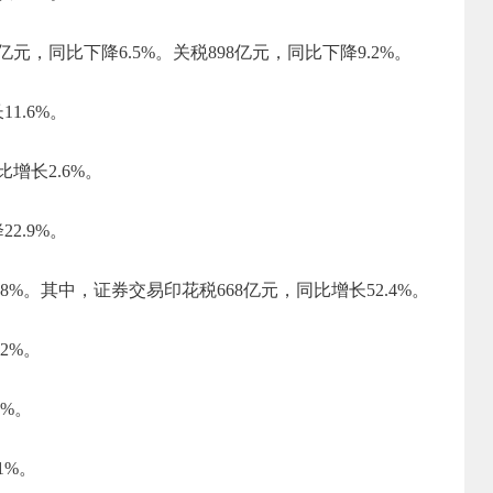
亿元，
同比下降
6.5
%。关税
898
亿元，
同比下降
9.2
%。
长
11.6
%。
比增长
2.6
%。
降
22.9
%。
.8
%。其中，证券交易印花税
668
亿元，
同比增长
52.4
%。
.2
%。
%
。
1%
。