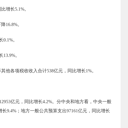
同比增长
5.1
%
。
下降
16.8
%
。
长
0.1
%。
长
13.9
%。
等其他各项税收收入合计
538
亿元，
同比增长
1
%。
12953
亿元，
同比增长
4.2
%。
分中央和地方看，
中央一般
增长
9.4
%；地方一般公共预算支出
97161
亿元，
同比
增长