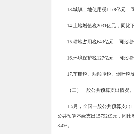
13.
城镇土地使用税
1178
亿元，
14.
土地增值税
2031
亿元，
同比
15.
耕地占用税
643
亿元，
同比增
1
6
.环境保护税
127
亿元，
同比增
1
7
.车船税、船舶吨税、烟叶税
（二）一般公共预算支出情况
。
1-5月
，
全国一般公共预算支出
1
公共预算本级支出
15792
亿元，
同比
3.4
%。