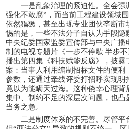
一是
乱象治理的紧迫性
。全会强
强化不敢腐”，而当前工程建设领域
依然猖獗，甚至出现专业团伙垄断市
惕的是，一些不法分子自认为手段隐
中央纪委国家监委宣传部与中央广播
制的电视专题片《一步不停歇
半步不
播出第四集《科技赋能反腐》，披露
案：当事人利用编制招标文件的便利
参数，还通过牵线评委打招呼实现明
竟以为能瞒天过海。这种侥幸心理背
集中、制约不足的深层次问题，也凸
当务之急。
二是
制度体系的不完善
。尽管平
但“两法分立”
导致的规则不统一、区