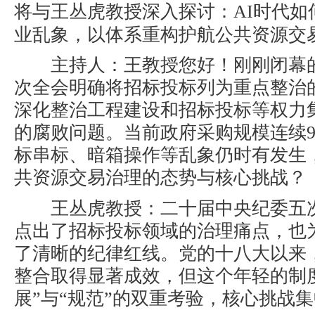
将与王丛虎教授深入探讨：
AI
时代如
业乱象
，以体系重构护航公共资源交
主持人
：王教授您好！刚刚闭幕
次全会明确将招标投标列为重点整治
深化整治工程建设和招标投标等权力
的腐败问题。当前政府采购规模连续
标串标、暗箱操作等乱象仍时有发生
共资源交易治理的态势与核心挑战？
王丛虎教授
：二十届中央纪委五
点出了招标投标领域的治理痛点，也
了清晰的纪律红线。党的十八大以来
整合取得显著成效，但这个年轻的制
展”与“规范”的双重考验，核心挑战