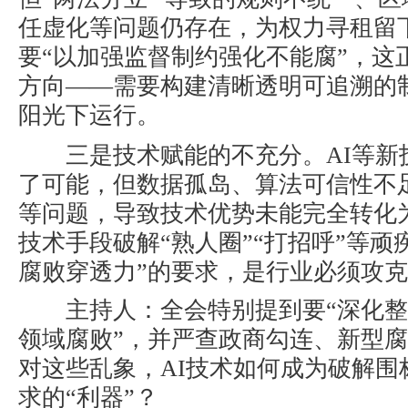
任虚化等问题仍存在，为权力寻租留
要“
以加强监督制约强化不能腐
”，这
方向——需要构建清晰透明可追溯的
阳光下运行。
三是
技术赋能的不充分
。
AI
等新
了可能，但数据孤岛、算法可信性不
等问题，导致技术优势未能完全转化
技术手段破解“熟人圈”“打招呼”等顽
腐败穿透力
”的要求，是行业必须攻
主持人
：全会特别提到要“深化
领域腐败”，并严查政商勾连、新型
对这些乱象，
AI
技术如何成为破解围
求的“利器”？