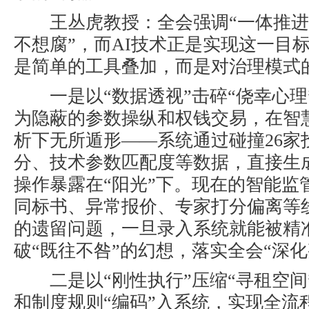
王丛虎教授
：全会强调“
一体推进
不想腐
”，而
AI
技术正是实现这一目
是简单的工具叠加，而是对治理模式
一是
以“数据透视”击碎“侥幸心理
为隐蔽的参数操纵和权钱交易，在智
析下无所遁形——系统通过碰撞
26
家
分、技术参数匹配度等数据，直接生
操作暴露在“阳光”下。现在的智能监
同标书、异常报价、专家打分偏离等
的遗留问题，一旦录入系统就能被精
破“既往不咎”的幻想，落实全会“深化
二是
以“刚性执行”压缩“寻租空间
和制度规则“编码”入系统，实现全流