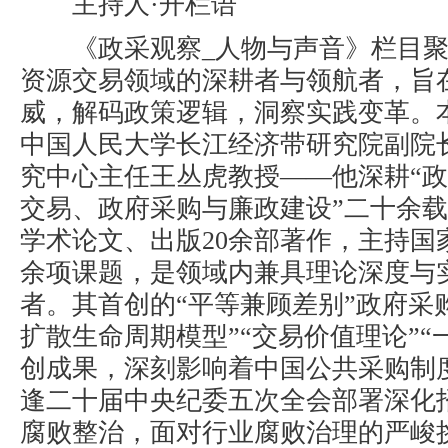
主持人·开栏语
《政采观察
_
人物与声音》栏目
资源交易领域的深耕者与领航者，旨
威，解码政策逻辑，洞察实践变革。
中国人民大学长江经济带研究院副院
究中心主任王丛虎教授
——他深耕“
交易、政府采购与廉政建设”二十余
学术论文、出版
20
余部著作，主持国
余项课题，是领域内兼具理论深度与
者。其首创的“平等兼顾差别”政府采
扩散生命周期模型”“交易价值理论”“
创成果，深刻影响着中国公共采购制
逢二十届中央纪委五次全会部署深化
腐败整治，面对行业腐败治理的严峻