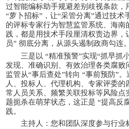
过智能编标助手规避差别歧视条款，
“萝卜招标”，让“采管分离”通过技
的评标专家行为智慧监管系统、海南的
践，都是用技术手段厘清权责边界，让
员”
彻底分离，从源头遏制政商勾连
三是
以
“精准预警”实现“抓早抓小
发现、准确识别、有效治理各类腐败
监管从“事后查处”转向
“事前预防”
人、投标人、代理机构、专家评委的
常人员关系、频繁关联投标等风险点
题扼杀在萌芽状态，这正是
“提高反
践。
主持人
：您和团队深度参与行业