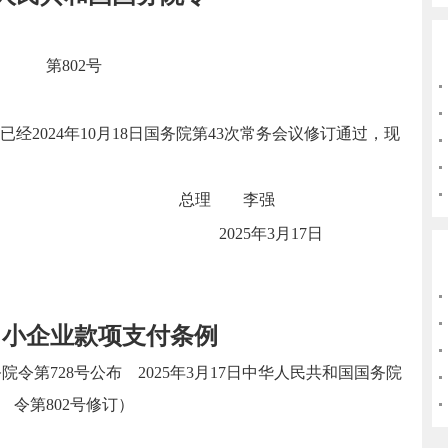
第
8
02号
已
经
20
24年10月
1
8
日
国
务院第43次常务会议修订通过，现
总理 李强
2025年3月17日
中
小企业款项支付条
例
院令第728号公布 2025年3月17日中华人民共和国国务院
令第802号修订）