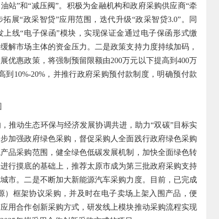
加油站
”
和
“
减压阀
”
。积极为金融机构和政府采购供应商“牵
拓展“政采智贷”应用范围，迭代升级“政采智贷3.0”。同
发上线“电子保函”模块，实现保证金通过电子保函形式缴
，缓解市场主体的资金压力。二是政策支持力度持续加码，
优惠政策，将强制预留限额由200万元以下提高到400万
提高到10%-20%，并推行政府采购预付款制度，明确预付款
图
推动生态环保与经济发展协调共进，助力“双碳”目标实
一步加强政府绿色采购，督促采购人全面践行政府绿色采购
色产品采购范围，健全绿色低碳发展机制，加快全面绿色转
业进行摸底的基础上，推荐太原市成为第三批政府采购支持
施城市。二是不断加大新能源汽车采购力度。目前，已完成
（新能源）框架协议采购，并及时在电子卖场上架入围产品，便
广应用合作创新采购方式，研发线上模块推动采购流程实现