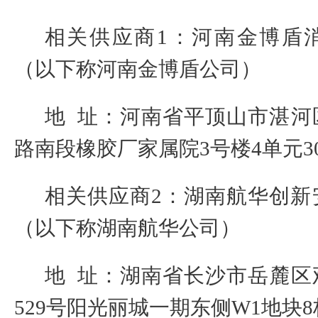
相关供应商
1
：河南金博盾
（以下称河南金博盾公司）
地
址：河南省平顶山市湛河
路南段橡胶厂家属院
3
号楼
4
单元
3
相关供应商
2
：湖南航华创新
（以下称湖南航华公司）
地
址：湖南省长沙市岳麓区
529
号阳光丽城一期东侧
W1
地块
8