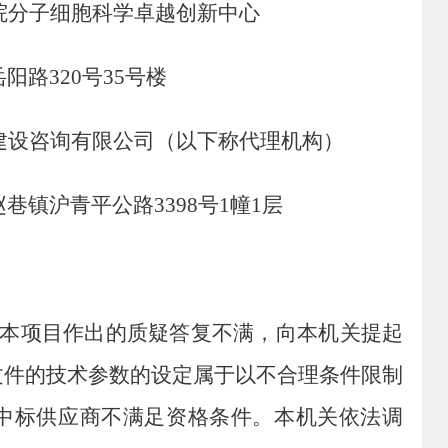
院分子细胞科学卓越创新中心
岳阳路
320
号
35
号楼
建设咨询有限公司（以下称代理机构）
赵巷镇沪青平公路
3398
号
1
幢
1
层
本项目作出的质疑答复不满，向本机关提起
文件的技术参数的设定属于以不合理条件限制
中标供应商不满足资格条件。
本机关依法调