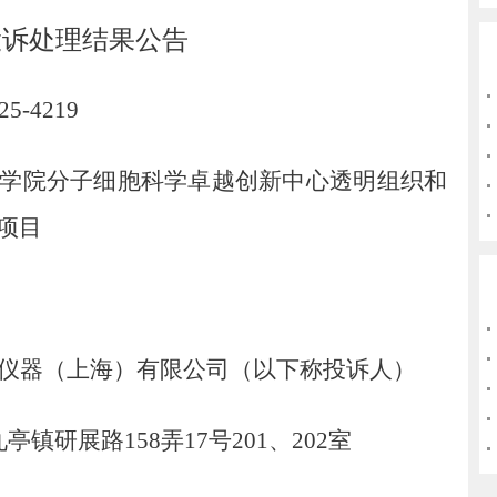
投诉处理结果公告
25-4219
学院分子细胞科学卓越创新中心透明组织和
项目
仪器（上海）有限公司（以下称投诉人）
九亭镇研展路
158
弄
17
号
201
、
202
室