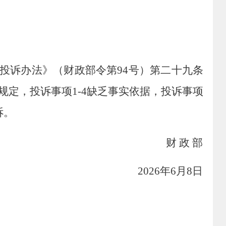
投诉办法》（财政部令第
94
号）
第二十九条
规定，
投诉事项
1
-4
缺乏事实依据
，
投诉事项
诉。
财
政
部
2026
年
6
月
8
日