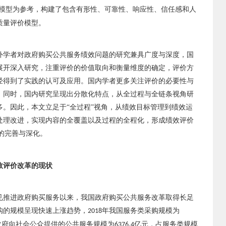
模型为参考，构建了包含有形性、可靠性、响应性、信任感和人
质量评价模型。
外学者对政府购买公共服务绩效问题的研究兼具广度与深度，国
展开深入研究，注重评价的价值取向和衡量维度的确定，评价方
经得到了实践的认可及应用。国内学者更多关注评价的必要性与
。同时，国内研究呈现出分散化特点，从全过程与全链条视角研
多。因此，本文立足于
“全过程”视角，从绩效目标管理到绩效运
处理改进，实现内容的全覆盖以及过程的全程化，形成绩效评价
的完善与深化。
效评价改革的现状
见推进政府购买服务以来，我国政府购买公共服务改革取得长足
购的规模呈现快速上涨趋势，
年我国服务类采购规模为
2018
政府向社会公众提供的公共服务规模为
亿元，占服务类规模
6376.4