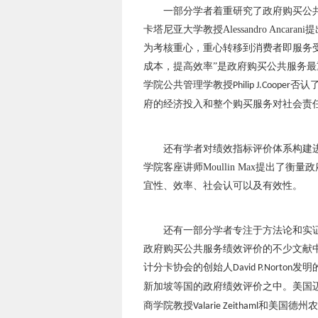
一部分学者着重研究了政府购买公
卡塔尼亚大学教授
Alessandro Ancarani
提
为考核重心，重心转移到消费者即服务
成本，提高效率”是政府购买公共服务最
学院公共管理学教授
否认
Philip J.Cooper
府的经济投入和整个购买服务对社会责
还有学者对绩效指标评价体系构建
学院客座讲师
Moullin Max
提出了衡量政
宜性、效率、社会认可以及有效性。
还有一部分学者专注于方法论和实
政府购买公共服务绩效评价的不少文献
计分卡协会的创始人
发明
David P.Norton
新加坡等国的政府绩效评价之中。美国
商学院教授
和美国德州农
Valarie Zeithaml