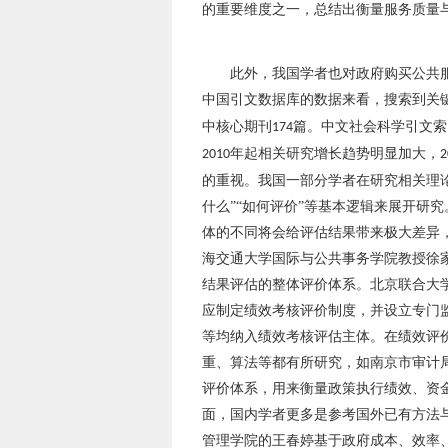
的重要维度之一，总结出衡量服务质量
此外，我国学者也对政府购买公共
中国引文数据库的数据来看，搜索到关
中核心期刊
篇。中文社会科学引文索
174
年起相关研究增长趋势明显加大，
2010
2
的重视。我国一部分学者在研究相关理论
什么”“如何评价”等基本逻辑来展开研
体的不同将会给评估结果带来极大差异
海交通大学国际与公共事务学院教授徐
结果评估的整体评价体系。北京联合大
应制定绩效考核评价制度，并设立专门
等均纳入绩效考核评估主体。在绩效评
重、算法等都有所研究，如南京市审计
评价体系，用来衡量政策执行绩效、资
面，国内学者更多是参考国外已有方法
管理学院的王春婷基于政府成本、效率