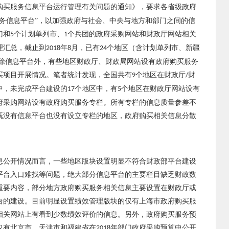
购买服务信息平台运行管理有关问题的通知》，要求各省级政府
务信息平台”，以加强政府与社会、中央与地方和部门之间的信
门和
个计划单列市、
个兵团的政府采购网站和财政厅网站相关
5
1
理汇总，截止到
年
月，已有
个地区（含计划单列市、新疆
2018
8
24
。除信息平台外，有些地区财政厅、财政局网站设有政府购买服务
买项目开展情况。笔者统计发现，全国共有
个地区在财政厅
财
9
/
中，未完成平台建设的
个地区中，有
个地区在财政厅网站设有
17
5
府采购网站设有政府购买服务专栏。所有专栏的信息质量参差不
既没有信息平台也没有设立专栏的地区，政府购买相关信息分散
息公开情况而言，一些地区版块设置明显不符合财政部平台建设
平台入口难找等问题，绝大部分信息平台的主要栏目缺乏财政数
重要内容，部分地方政府购买服务相关信息主要设置在财政厅或
台的建设。目前明显设置绩效管理版块的仅有上海市政府购买服
相关网站上有看到少数绩效评价的信息。另外，政府购买服务预
仅有北京市、天津市和福建省在
年部门政府采购预算中公开
2018