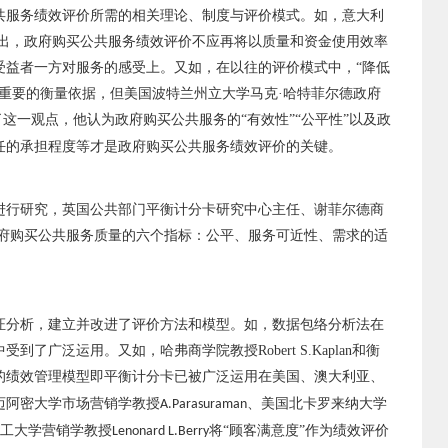
共服务绩效评价所需的相关理论、制度与评价模式。如，意大利
出，政府购买公共服务绩效评价不应再将以质量和资金使用效率
受益者一方对服务的感受上。又如，在以往的评价模式中，“降低
重要的衡量依据，但美国波特兰州立大学马克·哈特菲尔德政府
了这一观点，他认为政府购买公共服务的“有效性”“公平性”以及政
任的承担程度等才是政府购买公共服务绩效评价的关键。
进行研究，英国公共部门平衡计分卡研究中心主任、谢菲尔德商
府购买公共服务质量的六个指标：公平、服务可近性、需求的适
证分析，建立并改进了评价方法和模型。如，数据包络分析法在
中受到了广泛运用。又如，哈弗商学院教授
Robert S.Kaplan
和衡
的绩效管理模型即平衡计分卡已被广泛运用在美国、澳大利亚、
迈阿密大学市场营销学教授
、美国北卡罗来纳大学
A.Parasuraman
工大学营销学教授
将“顾客满意度”作为绩效评价
Lenonard L.Berry