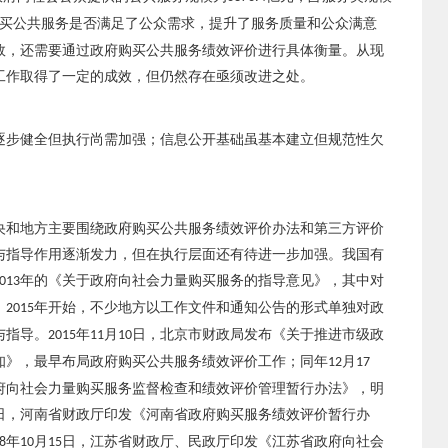
买公共服务是否满足了公众需求，提升了服务质量和公众满意
效，还需要通过政府购买公共服务绩效评价进行具体衡量。从现
工作取得了一定的成效，但仍然存在亟须改进之处。
逐步健全但执行尚需加强；信息公开基础虽基本建立但规范性欠
央和地方主要围绕政府购买公共服务绩效评价办法和第三方评价
与指导作用逐渐发力，但在执行层面还有待进一步加强。我国有
年的《关于政府向社会力量购买服务的指导意见》，其中对
013
。
年开始，不少地方以工作文件和通知公告的形式单独对政
2015
与指导。
年
月
日，北京市财政局发布《关于推进市级政
2015
11
10
知》，最早布局政府购买公共服务绩效评价工作；同年
月
12
17
府向社会力量购买服务监督检查和绩效评价管理暂行办法》，明
日，河南省财政厅印发《河南省政府购买服务绩效评价暂行办
年
月
日，江苏省财政厅、民政厅印发《江苏省政府向社会
8
10
15