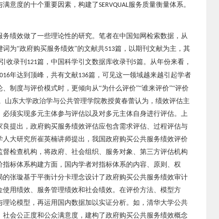
与满意度的十个重要因素，构建了
服务质量衡量体系。
SERVQUAL
服务绩效做了一些理论性的研究。笔者在中国知网检索数据，从
键词为
“政府购买服务绩效”的文献共
篇，以期刊文献为主，其
513
引收录刊
篇，中国科学引文数据库收录刊
篇。从年份来看，
121
5
年达到顶峰，共有文献
篇，可见这一领域越来越引起学者
016
136
、制度与评价模式时，更倾向从“为什么评价”“谁来评价”“评价
究。山东大学政治学与公共管理学院教授黄春蕾认为，绩效评估主
，必须实现多元主体参与评估以及对多元主体自身进行评估。上
家良提出，政府购买服务绩效评估应包含需求评估、过程评估与
学人大研究所崔英楠讲师提出，我国政府购买公共服务绩效评价
监督检查机构，将政府、社会组织、服务对象、第三方评估机构
价指标体系构建方面，国内学者对指标体系的内容、原则、权
局的张璇基于平衡计分卡理念设计了政府购买公共服务绩效审计
金使用绩效、服务管理绩效和社会绩效。在评价方法、模型方
与理论模型，再运用国内数据加以实证分析。如，清华大学公共
、社会公正度和公众满意度，建构了政府购买公共服务绩效概念