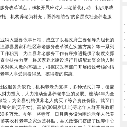
服务改革试点，积极开展应对人口老龄化行动，初步形成
依托、机构养老为补充，医养相结合”的多层次社会养老服
务业纳入重要议事日程，成立了以县政府主要领导为组长的
《湟源县居家和社区养老服务改革试点实施方案》等一系列
了工作职责，为全县养老服务工作有序推进提供了制度支撑
构资金扶持力度，将居家养老建设运行县级配套资金纳入财
服务对象人数的基础上，根据民政等部门开展绩效考核的结
老年人享受到看得见、摸得着的实惠。
，社区服务为依托，机构养老为支撑，多种形式并存，覆盖
大财力投入，大力推动全县养老事业的发展。连续4年为全
害保险，为全县机构供养老人购买了综合责任保险。截至目
保和空巢(无子女)、高龄(80周岁以上)等老年人群开展政府
830多万元。今年，将寺寨、日月两乡设为困难老年人代养
，落实农村老年之家运营补贴，县民政部门搭建了医养中心