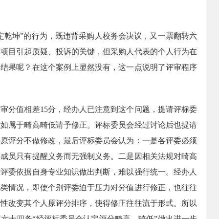
自定乾坤”的行为，既违背采购人校务会决议，又一票翻转六
本项目引起质疑、投诉的关键，但采购人代表的个人行为在
标结果呢？在这个案例上显然没有，这一点说明了评审程序
评审分值相差
15
分，经办人已注意到这个问题，提请评标委
，如属于畸高畸低请予修正。评标委员会经过讨论后也提请
持原评分不做修改，最后评标委员会认为：一是各评委必须
审成员只有提醒义务而无强制义务。二是因相关法规对畸高
各评委依据自身专业知识做出判断，难以强行统一。经办人
此类情况，即使个别评委迫于压力对分值进行修正，也往往
质性改变其个人原评分排序，使得修正往往流于形式。所以
六十四条“经评标委员会认定评分畸高、畸低”做出进一步