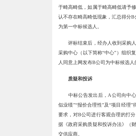
于畸高畸低，如属于畸高畸低请予
认不存在畸高畸低现象，汇总得分
B
为第一中标候选人。
评标结束后，经办人收到采购
采购中心（以下简称
“中心”）组织
人同意上网发布
B
公司为中标候选人
质疑和投诉
中标公告发出后，
A
公司向中
似业绩”“报价合理性”及“项目经理
要求，对
B
公司进行客观合理的打分
据《政府采购质疑和投诉办法》（
交供应商。