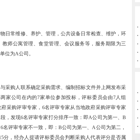
筑物日常维修、养护、管理，公共设备日常检查、维护，环
、教师公寓管理、食堂管理、会议服务等，服务期限为三
单位为
A
公司。
即与采购人联系确定采购需求、编制招标文件并上网发布采
B
两家公司在内的
7
家单位参加投标，评标委员会由
7
人组
政府采购评审专家，
6
名评审专家从当地政府采购评审专家
阶段，发现
6
名评审专家打分排序一致：即
A
公司为第一、
B
与
6
名评审专家不一致，即：
B
公司为第一、
A
公司为第二，
15
分，经办人提请评标委员会判断采购人代表评分是否属