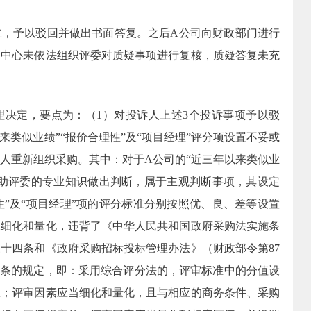
立，予以驳回并做出书面答复。之后
A
公司向财政部门进行
为中心未依法组织评委对质疑事项进行复核，质疑答复未充
理决定，要点为：（
1
）对投诉人上述
3
个投诉事项予以驳
来类似业绩”“报价合理性”及“项目经理”评分项设置不妥或
购人重新组织采购。其中：对于
A
公司的“近三年以来类似业
借助评委的专业知识做出判断，属于主观判断事项，其设定
性”及“项目经理”项的评分标准分别按照优、良、差等设置
应细化和量化，违背了《中华人民共和国政府采购法实施条
三十四条和《政府采购招标投标管理办法》（财政部令第
87
五条的规定，即：采用综合评分法的，评审标准中的分值设
应；评审因素应当细化和量化，且与相应的商务条件、采购