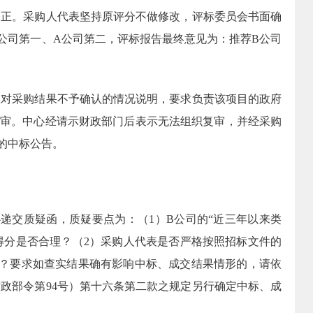
修正。采购人代表坚持原评分不做修改，评标委员会书面确
公司第一、
A
公司第二，评标报告最终意见为：推荐
B
公司
人对采购结果不予确认的情况说明，要求负责该项目的政府
复审。中心经请示财政部门后表示无法组织复审，并经采购
的中标公告。
心递交质疑函，质疑要点为：（
1
）
B
公司的“近三年以来类
”得分是否合理？（
2
）采购人代表是否严格按照招标文件的
？要求如查实结果确有影响中标、成交结果情形的，请依
财政部令第
94
号）第十六条第二款之规定另行确定中标、成