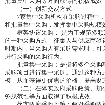
批量集中采购等方面取得的积极成效
（一）创新交易方式
7家集中采购机构在采购过程中，
和批量集中采购，发挥集中采购规模
框架协议采购： 是为了规范多频
的一种采购方式。征集人与供应商签
时期内，当采购人有采购需求时，可
进行采购的采购行为。
批量集中采购：是指将多个采购项
采购项目进行集中采购。通过这种方
模，从而获得更优惠的价格，提高财
（二）在落实政府采购政策、加强
务规范性等方面取得了积极成效
落实政府采购政策：政府采购政策