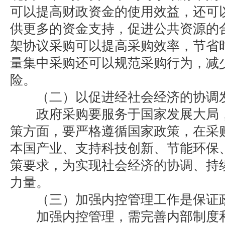
可以提高财政资金的使用效益，还可
供更多的资金支持，促进公共资源的
架协议采购可以提高采购效率，节省
量集中采购还可以规范采购行为，减
险。
（二）以促进经社会经济的协调
政府采购要服务于国家发展大局，
策方面，要严格遵循国家政策，在采
本国产业、支持科技创新、节能环保
策要求，为实现社会经济的协调、持
力量。
（三）加强内控管理工作是保证政
加强内控管理，需完善内部制度和