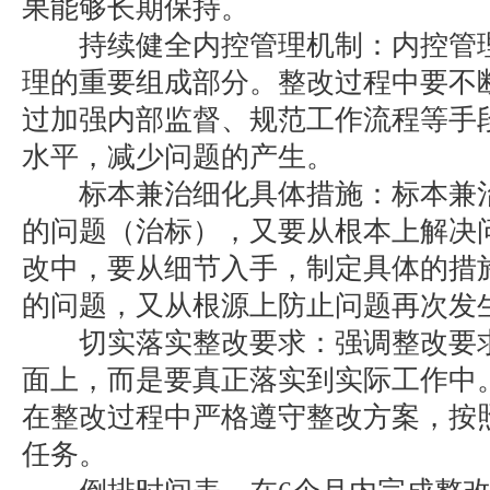
果能够长期保持。
持续健全内控管理机制：内控管理
理的重要组成部分。整改过程中要不
过加强内部监督、规范工作流程等手
水平，减少问题的产生。
标本兼治细化具体措施：标本兼治
的问题（治标），又要从根本上解决
改中，要从细节入手，制定具体的措
的问题，又从根源上防止问题再次发
切实落实整改要求：强调整改要求
面上，而是要真正落实到实际工作中
在整改过程中严格遵守整改方案，按
任务。