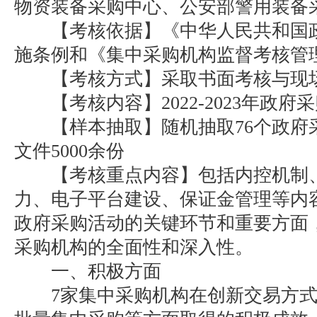
物资装备采购中心、公安部警用装备
【考核依据】《中华人民共和国政
施条例和《集中采购机构监督考核管
【考核方式】采取书面考核与现
【考核内容】2022-2023年政府
【样本抽取】随机抽取76个政府
文件5000余份
【考核重点内容】包括内控机制、
力、电子平台建设、保证金管理等内
政府采购活动的关键环节和重要方面
采购机构的全面性和深入性。
一、积极方面
7家集中采购机构在创新交易方式