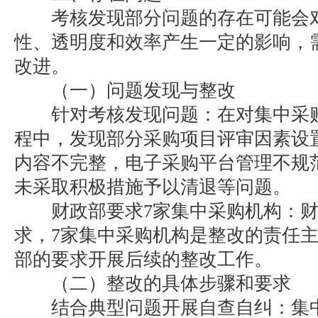
考核发现部分问题的存在可能会对
性、透明度和效率产生一定的影响，
改进。
（一）问题发现与整改
针对考核发现问题：在对集中采购
程中，发现部分采购项目评审因素设
内容不完整，电子采购平台管理不规
未采取积极措施予以清退等问题。
财政部要求7家集中采购机构：财
求，7家集中采购机构是整改的责任
部的要求开展后续的整改工作。
（二）整改的具体步骤和要求
结合典型问题开展自查自纠：集中