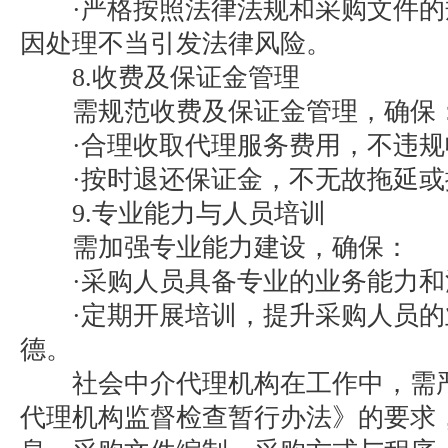
·严格按照法律法规和采购文件的
因处理不当引发法律风险。
8.收费及保证金管理
需规范收费及保证金管理，确保
·合理收取代理服务费用，不违规
·按时退还保证金，不无故拖延或
9.专业能力与人员培训
需加强专业能力建设，确保：
·采购人员具备专业的业务能力和
·定期开展培训，提升采购人员的
德。
社会中介代理机构在工作中，需严
代理机构监督检查暂行办法》的要求