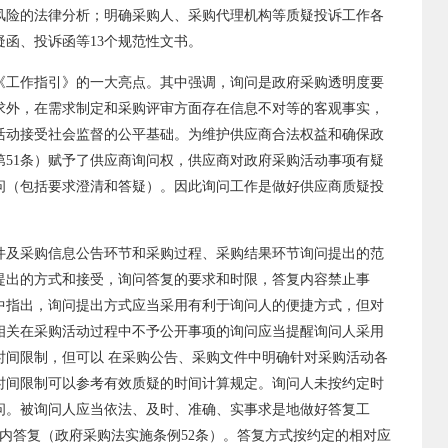
风险的法律分析；明确采购人、采购代理机构等质疑投诉工作各
函、投诉函等13个规范性文书。
《工作指引》的一大亮点。其中强调，询问是政府采购透明度要
求外，在需求制定和采购评审方面存在信息不对等的客观事实，
活动接受社会监督的公平基础。为维护供应商合法权益和确保政
第51条）赋予了供应商询问权，供应商对政府采购活动事项有疑
问（包括要求澄清和答疑）。因此询问工作是做好供应商质疑投
件及采购信息公告环节和采购过程、采购结果环节询问提出的范
提出的方式和接受，询问答复的要求和时限，答复内容禁止事
中指出，询问提出方式应当采用有利于询问人的便捷方式，但对
相关在采购活动过程中不予公开事项的询问应当提醒询问人采用
时间限制，但可以 在采购公告、采购文件中明确针对采购活动各
时间限制可以参考有效质疑的时间计算规定。询问人未按约定时
问。被询问人应当依法、及时、准确、实事求是地做好答复工
内答复（政府采购法实施条例52条）。答复方式按约定的相对应