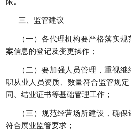
限。
三、
监管建议
（一）各代理机构要严格
落实
规
案信息的登记及变更操作；
（二）要
加强人员管理，
重视
继
职从业人员资质
、
数量符合
监管
规定
同、结业证书等
基础管理工作
；
（三）
规范
经营
场所
建设
，
确保
符合展业监管要求
；