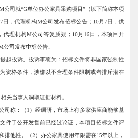
M
公司就“
G
单位办公家具采购项目”（以下简称本项
17
日，代理机构
M
公司发布招标公告；
10
月
7
日，供
，代理机构
M
公司答复质疑；
10
月
16
日，本项目开
M
公司发布中标公告。
部提起投诉。投诉事项为：招标文件将非国家强制性
作为资格条件，涉嫌以不合理条件限制或者排斥潜在
向相关当事人调取证据材料。
公司称：（
1
）经调研，市场上有多家供应商能够基
标文件于公开发售前已经过论证，本项目招标文件评
和排他性。（
2
）办公家具使用年限需在
15
年以上，