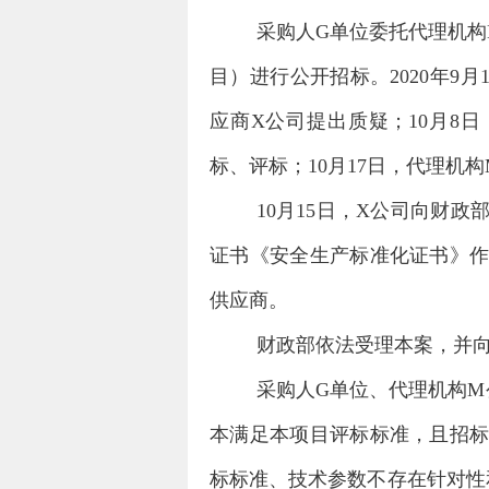
采购人
G
单位委托代理机构
目）进行公开招标。
2020
年
9
月
应商
X
公司提出质疑；
10
月
8
日
标、评标；
10
月
17
日，代理机构
10
月
15
日，
X
公司向财政
证书《安全生产标准化证书》
供应商。
财政部依法受理本案，并
采购人
G
单位、代理机构
M
本满足本项目评标标准，且招
标标准、技术参数不存在针对性