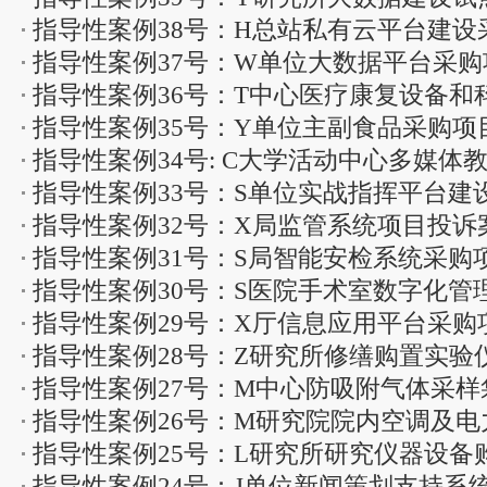
报案
指导性案例38号：H总站私有云平台建设
举报案
指导性案例37号：W单位大数据平台采
指导性案例36号：T中心医疗康复设备和
指导性案例35号：Y单位主副食品采购项
案
指导性案例34号: C大学活动中心多媒
指导性案例33号：S单位实战指挥平台建
指导性案例32号：X局监管系统项目投诉
指导性案例31号：S局智能安检系统采购
指导性案例30号：S医院手术室数字化管
指导性案例29号：X厅信息应用平台采购
指导性案例28号：Z研究所修缮购置实验
指导性案例27号：M中心防吸附气体采
指导性案例26号：M研究院院内空调及
案
指导性案例25号：L研究所研究仪器设备
指导性案例24号：J单位新闻策划支持系