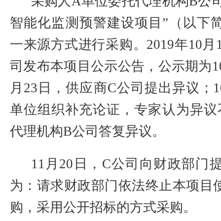
采购人
A
单位委托代理机构
B
公
智能化监测预警建设项目”（以下
一来源方式进行采购。
2019
年
10
月
司发布本项目公示公告，公示期为
1
月
23
日，供应商
C
公司提出异议；
1
单位组织补充论证，专家认为异议
代理机构
B
公司答复异议。
11
月
20
日，
C
公司向财政部门
为：请求财政部门依法终止本项目
购，采用公开招标的方式采购。