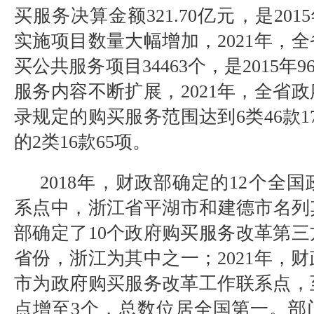
买服务决算金额
321.70
亿元，是
2015
实施项目数量大幅增加，
2021
年，全
买公共服务项目
34463
个，是
2015
年
9
服务内容不断扩展，
2021
年，全省政
录规定的购买服务范围达到
6
类
46
款
1
的
2
类
16
款
65
项。
2018
年，财政部确定的
12
个全国
系点中，浙江省平湖市和建德市名列
部确定了
10
个政府购买服务改革第三
省份，浙江为其中之一；
2021
年，财
市为政府购买服务改革工作联系点，
点增至
3
个，总数位居全国第一。部