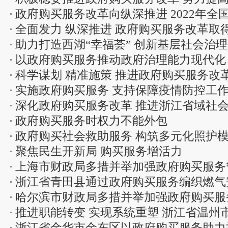
政府购买服务改革向纵深推进 2022年
安徽省政府...
全面发力 纵深推进 政府购买服务改革取
近5000亿元
助力打造西湖“幸福荟” 创新基层社会治
以政府购买服务推动政府治理能力现代化
科学谋划 精准施策 推进政府购买服务改
实施政府购买服务 支持保障疫情防控工
深化政府购买服务改革 推进浙江省域社
政府购买服务时权力不能外包
政府购买社会救助服务 构筑多元化照护
聚焦民生开新局 购买服务增活力
购买服务典...
上海市财政局多措并举加强政府购买服务
浙江省青田县通过政府购买服务编织燃气安
哈尔滨市财政局多措并举加强政府购买服
推进职能转变 实现系统重塑 浙江省温州
浙江省金华市金东区以政府购买服务助力