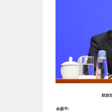
财政
余蔚平: