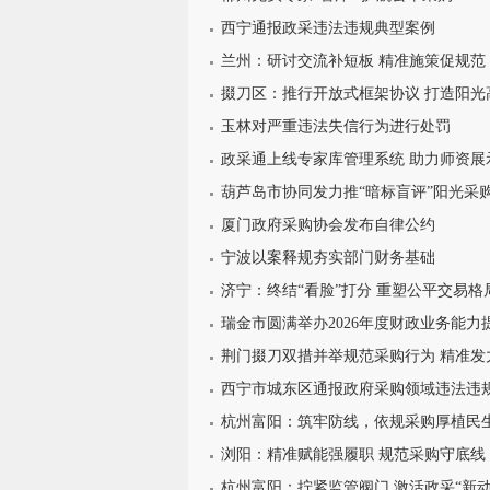
西宁通报政采违法违规典型案例
兰州：研讨交流补短板 精准施策促规范
掇刀区：推行开放式框架协议 打造阳光
玉林对严重违法失信行为进行处罚
政采通上线专家库管理系统 助力师资展
葫芦岛市协同发力推“暗标盲评”阳光采
厦门政府采购协会发布自律公约
宁波以案释规夯实部门财务基础
济宁：终结“看脸”打分 重塑公平交易格
瑞金市圆满举办2026年度财政业务能力
荆门掇刀双措并举规范采购行为 精准发
西宁市城东区通报政府采购领域违法违
杭州富阳：筑牢防线，依规采购厚植民
浏阳：精准赋能强履职 规范采购守底线
杭州富阳：拧紧监管阀门 激活政采“新动